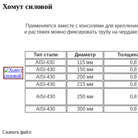
Хомут силовой
Применяется вместе с консолями для крепления 
и растяжек можно фиксировать трубу на чердаке
Тип стали
Диаметр
Толщина
AISI-430
115
мм
0
,8
AISI-430
150
мм
0
,8
AISI-430
200
мм
0
,8
AISI-430
215
мм
0
,8
AISI-430
250
мм
0
,8
AISI-430
300
мм
0
,8
Скачать файл: