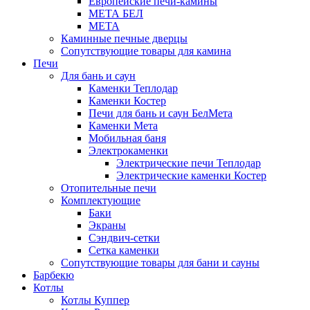
Европейские печи-камины
МЕТА БЕЛ
МЕТА
Каминные печные дверцы
Сопутствующие товары для камина
Печи
Для бань и саун
Каменки Теплодар
Каменки Костер
Печи для бань и саун БелМета
Каменки Мета
Мобильная баня
Электрокаменки
Электрические печи Теплодар
Электрические каменки Костер
Отопительные печи
Комплектующие
Баки
Экраны
Сэндвич-сетки
Сетка каменки
Сопутствующие товары для бани и сауны
Барбекю
Котлы
Котлы Куппер