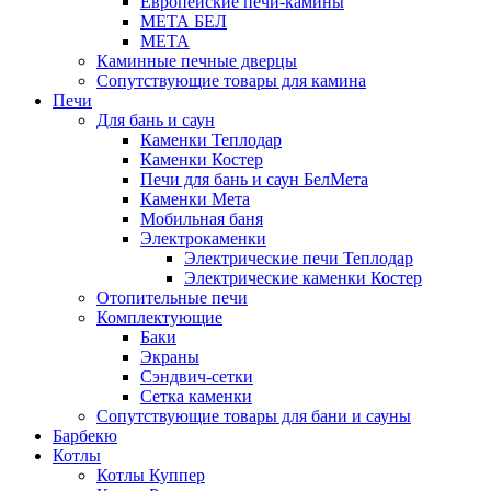
Европейские печи-камины
МЕТА БЕЛ
МЕТА
Каминные печные дверцы
Сопутствующие товары для камина
Печи
Для бань и саун
Каменки Теплодар
Каменки Костер
Печи для бань и саун БелМета
Каменки Мета
Мобильная баня
Электрокаменки
Электрические печи Теплодар
Электрические каменки Костер
Отопительные печи
Комплектующие
Баки
Экраны
Сэндвич-сетки
Сетка каменки
Сопутствующие товары для бани и сауны
Барбекю
Котлы
Котлы Куппер