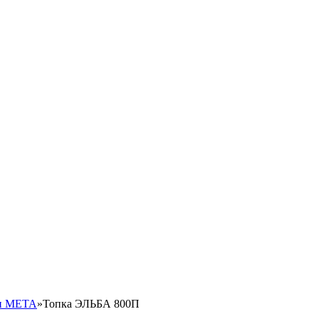
ки МЕТА
»
Топка ЭЛЬБА 800П